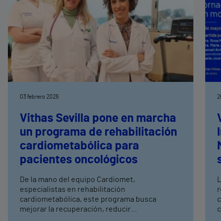
03 febrero 2026
2
Vithas Sevilla pone en marcha
un programa de rehabilitación
cardiometabólica para
pacientes oncológicos
De la mano del equipo Cardiomet,
L
especialistas en rehabilitación
r
cardiometabólica, este programa busca
c
mejorar la recuperación, reducir
car
complicaciones y mejorar la tolerancia a los
d