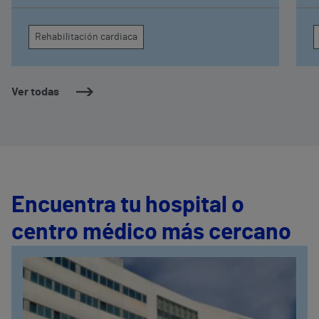
tratamientos
d
d
Rehabilitación cardiaca
c
Ver todas
Encuentra tu hospital o
centro médico más cercano