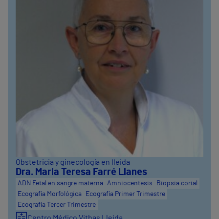
Obstetricia y ginecología en lleida
Dra. Maria Teresa Farré Llanes
ADN Fetal en sangre materna
Amniocentesis
Biopsia corial
Ecografía Morfológica
Ecografía Primer Trimestre
Ecografía Tercer Trimestre
Centro Médico Vithas Lleida