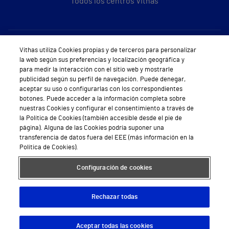
Todos los centros Vithas
Sobre Vithas
Vithas utiliza Cookies propias y de terceros para personalizar
la web según sus preferencias y localización geográfica y
Quiénes somos
para medir la interacción con el sitio web y mostrarle
publicidad según su perfil de navegación. Puede denegar,
Trabajar en Vithas
aceptar su uso o configurarlas con los correspondientes
botones. Puede acceder a la información completa sobre
Teléfono Cita Médica
nuestras Cookies y configurar el consentimiento a través de
la Política de Cookies (también accesible desde el pie de
Teléfono Atención al Cliente
página). Alguna de las Cookies podría suponer una
transferencia de datos fuera del EEE (más información en la
Política de seguridad y salud en el trabajo
Política de Cookies).
Conoce a Supervita
Configuración de cookies
Rechazar todas
Aviso Legal
Política de cookies
Política de privacidad
Mapa web
Protección de datos
Aceptar todas las cookies
Descargar App
Pedir cita