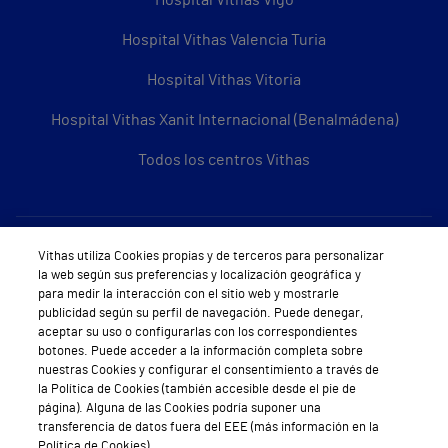
Hospital Vithas Vigo
Hospital Vithas Valencia Turia
Hospital Vithas Vitoria
Hospital Vithas Xanit Internacional (Benalmádena)
Todos los centros Vithas
Sobre Vithas
Vithas utiliza Cookies propias y de terceros para personalizar
la web según sus preferencias y localización geográfica y
Quiénes somos
para medir la interacción con el sitio web y mostrarle
publicidad según su perfil de navegación. Puede denegar,
Trabajar en Vithas
aceptar su uso o configurarlas con los correspondientes
botones. Puede acceder a la información completa sobre
Teléfono Cita Médica
nuestras Cookies y configurar el consentimiento a través de
la Política de Cookies (también accesible desde el pie de
Teléfono Atención al Cliente
página). Alguna de las Cookies podría suponer una
transferencia de datos fuera del EEE (más información en la
Política de seguridad y salud en el trabajo
Política de Cookies).