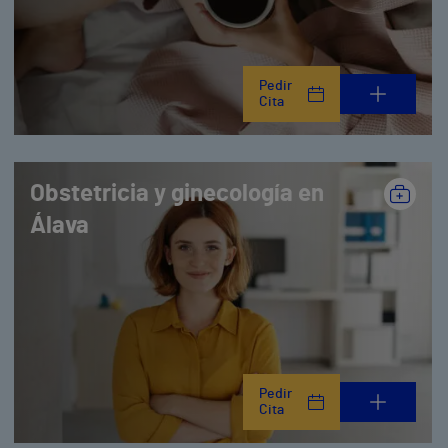
Pedir
Cita
Obstetricia y ginecología en
Álava
Pedir
Cita