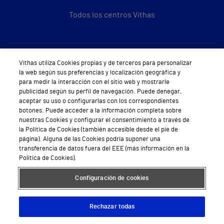
Todos los centros Vithas
Sobre Vithas
Vithas utiliza Cookies propias y de terceros para personalizar
la web según sus preferencias y localización geográfica y
Quiénes somos
para medir la interacción con el sitio web y mostrarle
publicidad según su perfil de navegación. Puede denegar,
Trabajar en Vithas
aceptar su uso o configurarlas con los correspondientes
botones. Puede acceder a la información completa sobre
Teléfono Cita Médica
nuestras Cookies y configurar el consentimiento a través de
la Política de Cookies (también accesible desde el pie de
Teléfono Atención al Cliente
página). Alguna de las Cookies podría suponer una
transferencia de datos fuera del EEE (más información en la
Política de seguridad y salud en el trabajo
Política de Cookies).
Conoce a Supervita
Configuración de cookies
Rechazar todas
Aviso Legal
Política de cookies
Política de privacidad
Mapa web
Protección de datos