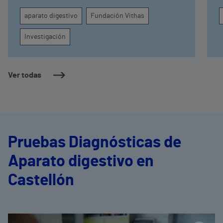
refuerza el papel de la endohepatología, que
y
aparato digestivo
Fundación Vithas
reúne diversos procedimientos endoscópicos
t
avanzados aplicados a los pacientes con
Investigación
enfermedades hepáticas
Ver todas
Pruebas Diagnósticas de
Aparato digestivo en
Castellón