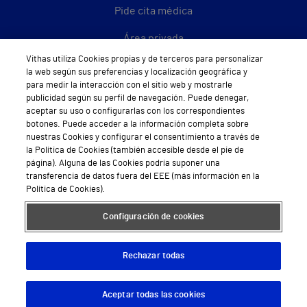
Pide cita médica
Área privada
Vithas utiliza Cookies propias y de terceros para personalizar
Empresas
la web según sus preferencias y localización geográfica y
para medir la interacción con el sitio web y mostrarle
publicidad según su perfil de navegación. Puede denegar,
aceptar su uso o configurarlas con los correspondientes
botones. Puede acceder a la información completa sobre
Hospitales Privados
nuestras Cookies y configurar el consentimiento a través de
Hospital Vithas Aguas Vivas
la Política de Cookies (también accesible desde el pie de
página). Alguna de las Cookies podría suponer una
transferencia de datos fuera del EEE (más información en la
Hospital Vithas Alicante
Política de Cookies).
Hospital Vithas Almería
Configuración de cookies
Hospital Vithas Barcelona
Rechazar todas
Hospital Vithas Castellón
Hospital Vithas Granada
Aceptar todas las cookies
Descargar App
Pedir cita