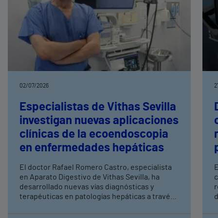
02/07/2026
2
Especialistas de Vithas Sevilla
investigan nuevas aplicaciones
clínicas de la ecoendoscopia
en enfermedades hepáticas
El doctor Rafael Romero Castro, especialista
E
en Aparato Digestivo de Vithas Sevilla, ha
c
desarrollado nuevas vías diagnósticas y
r
terapéuticas en patologías hepáticas a través
d
de la endoscopia avanzada y la investigación
e
clínica Su última publicación en Endoscopy
p