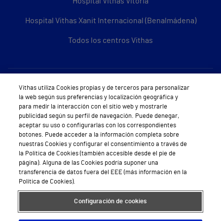
Hospital Vithas Vitoria
Hospital Vithas Xanit Internacional (Benalmádena)
Todos los centros Vithas
Sobre Vithas
Vithas utiliza Cookies propias y de terceros para personalizar
la web según sus preferencias y localización geográfica y
Quiénes somos
para medir la interacción con el sitio web y mostrarle
publicidad según su perfil de navegación. Puede denegar,
Trabajar en Vithas
aceptar su uso o configurarlas con los correspondientes
botones. Puede acceder a la información completa sobre
Teléfono Cita Médica
nuestras Cookies y configurar el consentimiento a través de
la Política de Cookies (también accesible desde el pie de
Teléfono Atención al Cliente
página). Alguna de las Cookies podría suponer una
transferencia de datos fuera del EEE (más información en la
Política de seguridad y salud en el trabajo
Política de Cookies).
Conoce a Supervita
Configuración de cookies