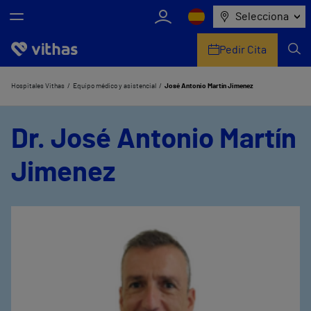
Selecciona
Pedir Cita
Nosotros
Hospitales Vithas
Equipo médico y asistencial
José Antonio Martín Jimenez
Centros
Dr. José Antonio Martín
Servicios de salud
Jimenez
Equipo médico y asistencial
Información útil
Comunicación