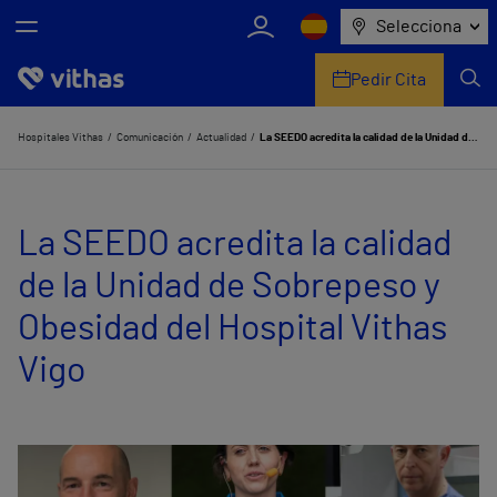
Selecciona
Pedir Cita
Nosotros
Hospitales Vithas
Comunicación
Actualidad
La SEEDO acredita la calidad de la Unidad de Sobrepeso y Obesidad del Hospital Vithas Vigo
Centros
La SEEDO acredita la calidad
Servicios de salud
de la Unidad de Sobrepeso y
Equipo médico y asistencial
Obesidad del Hospital Vithas
Información útil
Vigo
Comunicación