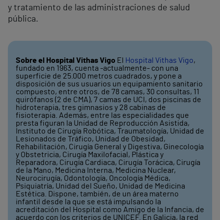
y tratamiento de las administraciones de salud
pública.
Sobre el Hospital Vithas Vigo
El
Hospital Vithas Vigo
,
fundado en 1963, cuenta -actualmente- con una
superficie de 25.000 metros cuadrados, y pone a
disposición de sus usuarios un equipamiento sanitario
compuesto, entre otros, de 78 camas, 30 consultas, 11
quirófanos (2 de CMA), 7 camas de UCI, dos piscinas de
hidroterapia, tres gimnasios y 28 cabinas de
fisioterapia. Además, entre las especialidades que
presta figuran la Unidad de Reproducción Asistida,
Instituto de Cirugía Robótica, Traumatología, Unidad de
Lesionados de Tráfico, Unidad de Obesidad,
Rehabilitación, Cirugía General y Digestiva, Ginecología
y Obstetricia, Cirugía Maxilofacial, Plástica y
Reparadora, Cirugía Cardiaca, Cirugía Torácica, Cirugía
de la Mano, Medicina Interna, Medicina Nuclear,
Neurocirugía, Odontología, Oncología Médica,
Psiquiatría, Unidad del Sueño, Unidad de Medicina
Estética. Dispone, también, de un área materno
infantil desde la que se está impulsando la
acreditación del Hospital como Amigo de la Infancia, de
acuerdo con los criterios de UNICEF. En Galicia, la red