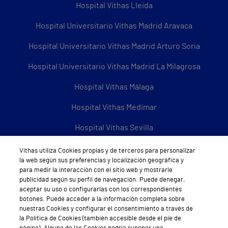
Hospital Vithas Lleida
Hospital Universitario Vithas Madrid Aravaca
Hospital Universitario Vithas Madrid Arturo Soria
Hospital Universitario Vithas Madrid La Milagrosa
Hospital Vithas Málaga
Hospital Vithas Medimar
Hospital Vithas Sevilla
Hospital Vithas Tenerife
Vithas utiliza Cookies propias y de terceros para personalizar
la web según sus preferencias y localización geográfica y
Hospital Vithas Valencia 9 de Octubre
para medir la interacción con el sitio web y mostrarle
publicidad según su perfil de navegación. Puede denegar,
Hospital Vithas Valencia Consuelo
aceptar su uso o configurarlas con los correspondientes
botones. Puede acceder a la información completa sobre
Hospital Vithas Vigo
nuestras Cookies y configurar el consentimiento a través de
la Política de Cookies (también accesible desde el pie de