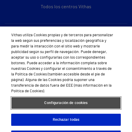
Todos los centros Vithas
Sobre Vithas
Vithas utiliza Cookies propias y de terceros para personalizar
la web según sus preferencias y localización geográfica y
Quiénes somos
para medir la interacción con el sitio web y mostrarle
publicidad según su perfil de navegación. Puede denegar,
Trabajar en Vithas
aceptar su uso o configurarlas con los correspondientes
botones. Puede acceder a la información completa sobre
Teléfono Cita Médica
nuestras Cookies y configurar el consentimiento a través de
la Política de Cookies (también accesible desde el pie de
Teléfono Atención al Cliente
página). Alguna de las Cookies podría suponer una
transferencia de datos fuera del EEE (más información en la
Política de seguridad y salud en el trabajo
Política de Cookies).
Conoce a Supervita
Configuración de cookies
Rechazar todas
Aviso Legal
Política de cookies
Política de privacidad
Mapa web
Protección de datos