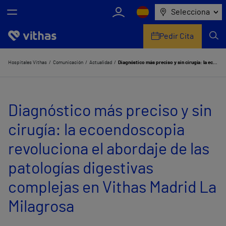
Selecciona
Pedir Cita
Nosotros
Hospitales Vithas
Comunicación
Actualidad
Diagnóstico más preciso y sin cirugía: la ecoendoscopia revoluciona el abordaje de las patologías digestivas complejas en Vithas Madrid La Milagrosa
Centros
Diagnóstico más preciso y sin
Servicios de salud
cirugía: la ecoendoscopia
Equipo médico y asistencial
revoluciona el abordaje de las
Información útil
patologías digestivas
Comunicación
complejas en Vithas Madrid La
Milagrosa