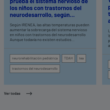
prueba el sistema nervioso de
los niños con trastornos del
neurodesarrollo, según
expertos en
Según IRENEA, las altas temperaturas pueden
neurorrehabilitación
aumentar la sobrecarga del sistema nervioso
L
pediátrica de Vithas
en niños con trastornos del neurodesarrollo
'
Aunque todavía no existen estudios
p
específicos, la evidencia científica permite
a
comprender por qué el calor puede influir en la
c
atención, la regulación emocional y la
d
neurorehabilitación pediátrica
TDAH
tea
conducta
s
trastornos del neurodesarrollo
Ver todas