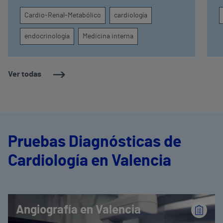
Fundación Vithas, la sesión también ha servido
Cardio-Renal-Metabólico
cardiología
para presentar la nueva Unidad Cardio-Renal-
Metabólica del hospital y su enfoque
endocrinología
Medicina interna
asistencial innovador basado en la
colaboración entre especialidades y centros
sanitarios
Ver todas
Pruebas Diagnósticas de
Cardiología en Valencia
Angiografía en Valencia