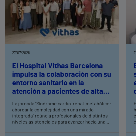
27/07/2026
2
El Hospital Vithas Barcelona
impulsa la colaboración con su
entorno sanitario en la
atención a pacientes de alta
complejidad
La jornada “Síndrome cardio-renal-metabólico:
E
abordar la complejidad con una mirada
h
integrada” reúne a profesionales de distintos
e
niveles asistenciales para avanzar hacia una
c
atención más coordinada en patologías
interrelacionadas Organizada junto a la