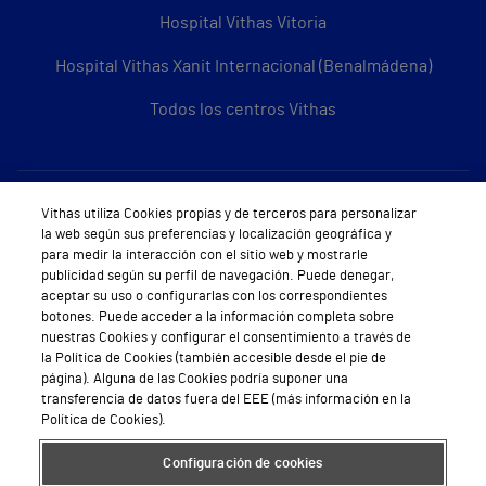
Hospital Vithas Vitoria
Hospital Vithas Xanit Internacional (Benalmádena)
Todos los centros Vithas
Sobre Vithas
Vithas utiliza Cookies propias y de terceros para personalizar
la web según sus preferencias y localización geográfica y
Quiénes somos
para medir la interacción con el sitio web y mostrarle
publicidad según su perfil de navegación. Puede denegar,
Trabajar en Vithas
aceptar su uso o configurarlas con los correspondientes
botones. Puede acceder a la información completa sobre
Teléfono Cita Médica
nuestras Cookies y configurar el consentimiento a través de
la Política de Cookies (también accesible desde el pie de
Teléfono Atención al Cliente
página). Alguna de las Cookies podría suponer una
transferencia de datos fuera del EEE (más información en la
Política de seguridad y salud en el trabajo
Política de Cookies).
Conoce a Supervita
Configuración de cookies