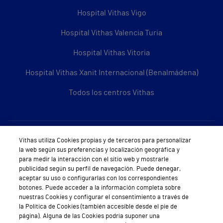
Hospital Vithas Vigo
Hospital Vithas Valencia Turia
Hospital Vithas Vitoria
Hospital Vithas Xanit Internacional (Benalmádena)
Todos los centros Vithas
Sobre Vithas
Vithas utiliza Cookies propias y de terceros para personalizar
la web según sus preferencias y localización geográfica y
Quiénes somos
para medir la interacción con el sitio web y mostrarle
publicidad según su perfil de navegación. Puede denegar,
Trabajar en Vithas
aceptar su uso o configurarlas con los correspondientes
botones. Puede acceder a la información completa sobre
Teléfono Cita Médica
nuestras Cookies y configurar el consentimiento a través de
la Política de Cookies (también accesible desde el pie de
Teléfono Atención al Cliente
página). Alguna de las Cookies podría suponer una