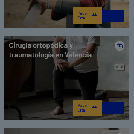
Pedir
Cita
Cirugía ortopédica y
traumatología en Valencia
Pedir
Cita