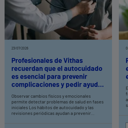
23/07/2026
0
Profesionales de Vithas
recuerdan que el autocuidado
es esencial para prevenir
complicaciones y pedir ayuda
E
a tiempo
f
Observar cambios físicos y emocionales
a
permite detectar problemas de salud en fases
s
iniciales Los hábitos de autocuidado y las
q
revisiones periódicas ayudan a prevenir
s
complicaciones y mejorar la calidad de vida