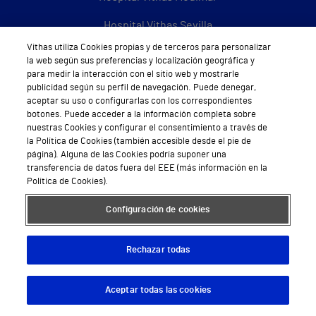
Hospital Vithas Sevilla
Vithas utiliza Cookies propias y de terceros para personalizar
Hospital Vithas Tenerife
la web según sus preferencias y localización geográfica y
para medir la interacción con el sitio web y mostrarle
Hospital Vithas Valencia 9 de Octubre
publicidad según su perfil de navegación. Puede denegar,
aceptar su uso o configurarlas con los correspondientes
Hospital Vithas Valencia Consuelo
botones. Puede acceder a la información completa sobre
nuestras Cookies y configurar el consentimiento a través de
Hospital Vithas Vigo
la Política de Cookies (también accesible desde el pie de
página). Alguna de las Cookies podría suponer una
Hospital Vithas Valencia Turia
transferencia de datos fuera del EEE (más información en la
Política de Cookies).
Hospital Vithas Vitoria
Configuración de cookies
Hospital Vithas Xanit Internacional (Benalmádena)
Todos los centros Vithas
Rechazar todas
Aceptar todas las cookies
Descargar App
Pedir cita
Sobre Vithas