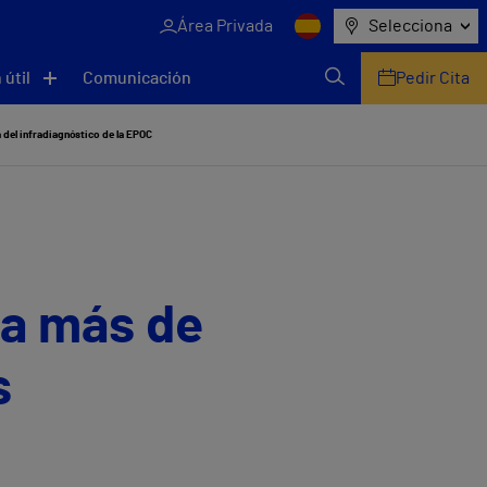
Área Privada
Selecciona
 útil
Comunicación
Pedir Cita
 del infradiagnóstico de la EPOC
 a más de
s