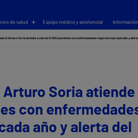
cios de salud
Equipo médico y asistencial
Información
adrid Arturo Soria atiende a más de 6.000 pacientes con enfermedades respiratorias cada año y alerta
 Arturo Soria atiende
tes con enfermedade
cada año y alerta del