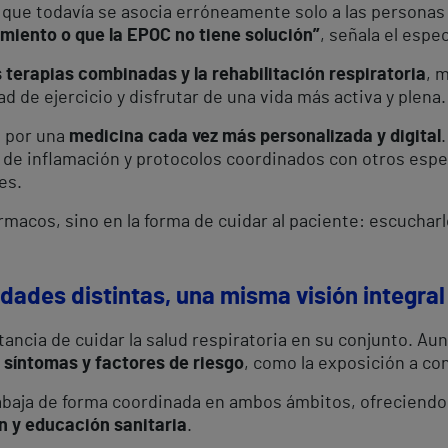
que todavía se asocia erróneamente solo a las persona
miento o que la EPOC no tiene solución”
, señala el espec
s terapias combinadas y la rehabilitación respiratoria
, 
 de ejercicio y disfrutar de una vida más activa y plena.
a por una
medicina cada vez más personalizada y digital
e inflamación y protocolos coordinados con otros especi
es.
ármacos, sino en la forma de cuidar al paciente: escuchar
ades distintas, una misma visión integral
ancia de cuidar la salud respiratoria en su conjunto. Au
síntomas y factores de riesgo
, como la exposición a co
rabaja de forma coordinada en ambos ámbitos, ofreciend
n y educación sanitaria
.