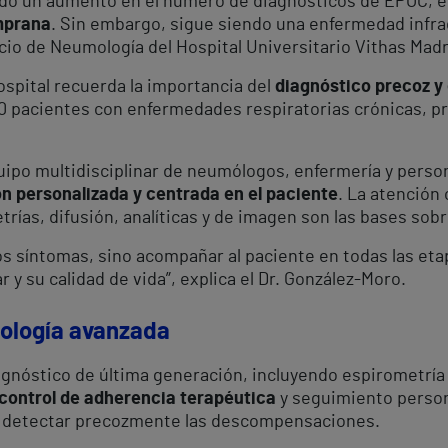
do un aumento en el número de diagnósticos de EPOC, e
emprana
. Sin embargo, sigue siendo una enfermedad infra
vicio de Neumología del Hospital Universitario Vithas Madr
ospital recuerda la importancia del
diagnóstico precoz y
00 pacientes con enfermedades respiratorias crónicas, 
quipo multidisciplinar de neumólogos, enfermería y perso
n personalizada y centrada en el paciente
. La atención 
rías, difusión, analíticas y de imagen son las bases sobr
los síntomas, sino acompañar al paciente en todas las et
y su calidad de vida”, explica el Dr. González-Moro.
nología avanzada
gnóstico de última generación, incluyendo espirometría
control de adherencia terapéutica
y seguimiento person
 detectar precozmente las descompensaciones.