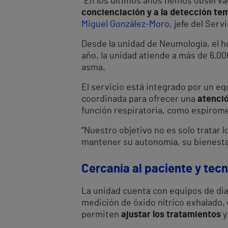
“En los últimos años hemos observa
concienciación y a la detección t
Miguel González-Moro
, jefe del Ser
Desde la unidad de Neumología, el h
año, la unidad atiende a más de 6.0
asma.
El servicio está integrado por un e
coordinada para ofrecer una
atenció
función respiratoria, como espiromet
“Nuestro objetivo no es solo tratar 
mantener su autonomía, su bienestar 
Cercanía al paciente y tec
La unidad cuenta con equipos de dia
medición de óxido nítrico exhalado,
permiten
ajustar los tratamientos
y