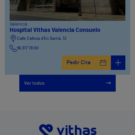
Valencia
Hospital Vithas Valencia Consuelo
Calle Callosa d’En Sarrià, 12
96 317 78 00
Pedir Cita
Ver todos