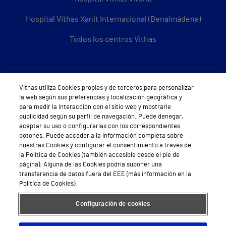
Hospital Vithas Xanit Internacional (Benalmádena)
Todos los centros Vithas
Sobre Vithas
Vithas utiliza Cookies propias y de terceros para personalizar
la web según sus preferencias y localización geográfica y
Quiénes somos
para medir la interacción con el sitio web y mostrarle
publicidad según su perfil de navegación. Puede denegar,
Trabajar en Vithas
aceptar su uso o configurarlas con los correspondientes
botones. Puede acceder a la información completa sobre
Teléfono Cita Médica
nuestras Cookies y configurar el consentimiento a través de
la Política de Cookies (también accesible desde el pie de
Teléfono Atención al Cliente
página). Alguna de las Cookies podría suponer una
transferencia de datos fuera del EEE (más información en la
Política de seguridad y salud en el trabajo
Política de Cookies).
Conoce a Supervita
Configuración de cookies