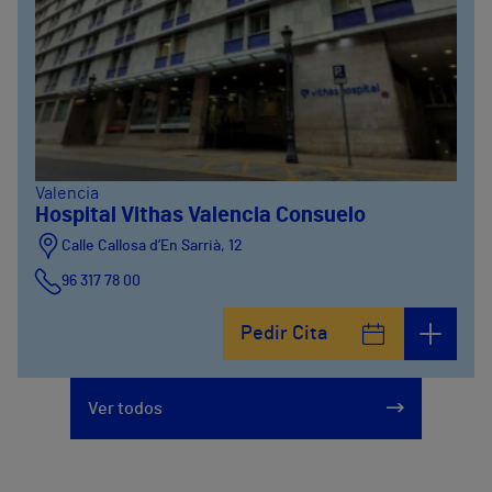
Valencia
Hospital Vithas Valencia Consuelo
Calle Callosa d’En Sarrià, 12
96 317 78 00
Pedir Cita
Ver todos