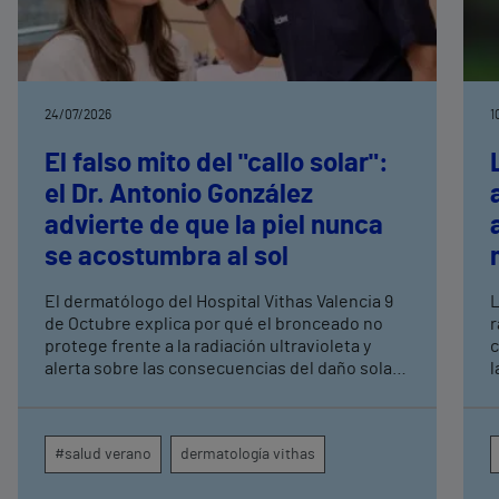
24/07/2026
1
El falso mito del "callo solar":
el Dr. Antonio González
advierte de que la piel nunca
se acostumbra al sol
El dermatólogo del Hospital Vithas Valencia 9
L
de Octubre explica por qué el bronceado no
r
protege frente a la radiación ultravioleta y
c
alerta sobre las consecuencias del daño solar
la piel
acumulado
u
y
m
#salud verano
dermatología vithas