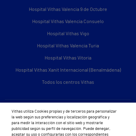
Hospital Vithas Valencia 9 de Octubre
Hospital Vithas Valencia Consuelo
Hospital Vithas Vigo
Hospital Vithas Valencia Turia
Hospital Vithas Vitoria
Hospital Vithas Xanit Internacional (Benalmádena)
Todos los centros Vithas
Sobre Vithas
Vithas utiliza Cookies propias y de terceros para personalizar
la web según sus preferencias y localización geográfica y
Quiénes somos
para medir la interacción con el sitio web y mostrarle
publicidad según su perfil de navegación. Puede denegar,
Trabajar en Vithas
aceptar su uso o configurarlas con los correspondientes