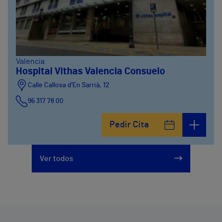
Valencia
Hospital Vithas Valencia Consuelo
Calle Callosa d’En Sarrià, 12
96 317 78 00
Pedir Cita
Ver todos