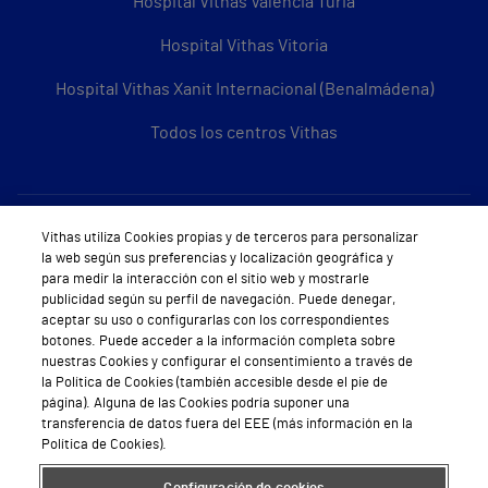
Hospital Vithas Valencia Turia
Hospital Vithas Vitoria
Hospital Vithas Xanit Internacional (Benalmádena)
Todos los centros Vithas
Sobre Vithas
Vithas utiliza Cookies propias y de terceros para personalizar
la web según sus preferencias y localización geográfica y
Quiénes somos
para medir la interacción con el sitio web y mostrarle
publicidad según su perfil de navegación. Puede denegar,
Trabajar en Vithas
aceptar su uso o configurarlas con los correspondientes
botones. Puede acceder a la información completa sobre
Teléfono Cita Médica
nuestras Cookies y configurar el consentimiento a través de
la Política de Cookies (también accesible desde el pie de
Teléfono Atención al Cliente
página). Alguna de las Cookies podría suponer una
transferencia de datos fuera del EEE (más información en la
Política de seguridad y salud en el trabajo
Política de Cookies).
Conoce a Supervita