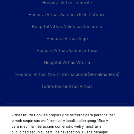
Hospital Vithas Tenerife
Hospital Vithas Valencia 9 de Octubre
Hospital Vithas Valencia Consuelo
Hospital Vithas Vigo
Hospital Vithas Valencia Turia
Hospital Vithas Vitoria
Hospital Vithas Xanit Internacional (Benalmádena)
Todos los centros Vithas
Sobre Vithas
Vithas utiliza Cookies propias y de terceros para personalizar
la web según sus preferencias y localización geográfica y
Quiénes somos
para medir la interacción con el sitio web y mostrarle
publicidad según su perfil de navegación. Puede denegar,