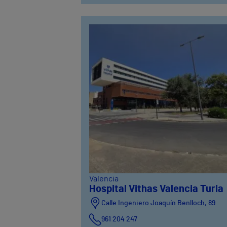
Valencia
Hospital Vithas Valencia Turia
Calle Ingeniero Joaquín Benlloch, 89
961 204 247