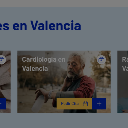
s en Valencia
Cardiología en
R
Valencia
V
Pedir Cita