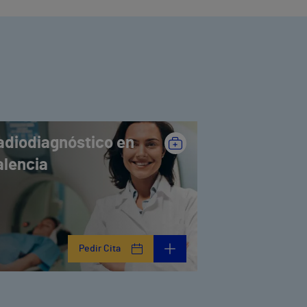
adiodiagnóstico en
alencia
Pedir Cita