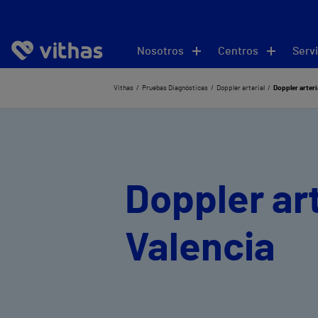
Nosotros
Centros
Servi
Vithas
Pruebas Diagnósticas
Doppler arterial
Doppler arteri
Doppler art
Valencia