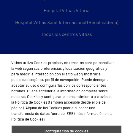
Hospital Vithas Vitoria
Hospital Vithas Xanit Internacional (Benalmádena)
Todos los centros Vithas
Sobre Vithas
Vithas utiliza Cookies propias y de terceros para personalizar
la web según sus preferencias y localización geográfica y
Quiénes somos
para medir la interacción con el sitio web y mostrarle
publicidad según su perfil de navegación. Puede denegar,
Trabajar en Vithas
aceptar su uso o configurarlas con los correspondientes
botones. Puede acceder a la información completa sobre
Teléfono Cita Médica
nuestras Cookies y configurar el consentimiento a través de
la Política de Cookies (también accesible desde el pie de
Teléfono Atención al Cliente
página). Alguna de las Cookies podría suponer una
transferencia de datos fuera del EEE (más información en la
Política de seguridad y salud en el trabajo
Política de Cookies).
Conoce a Supervita
Configuración de cookies