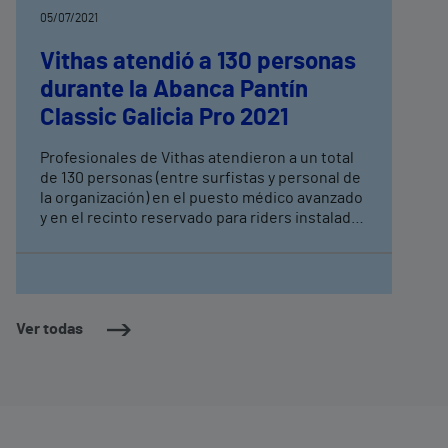
05/07/2021
Vithas atendió a 130 personas
durante la Abanca Pantín
Classic Galicia Pro 2021
Profesionales de Vithas atendieron a un total
de 130 personas (entre surfistas y personal de
la organización) en el puesto médico avanzado
y en el recinto reservado para riders instalados
en la playa de Pantín con motivo de la edición
de este año, la trigésimo cuarta, del Abanca
Pantín Classic Galicia Pro de Surf disputado en
la playa homónima de Valdoviño.
Ver todas