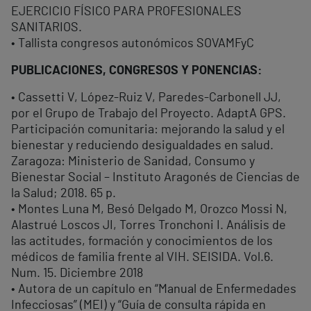
EJERCICIO FÍSICO PARA PROFESIONALES
SANITARIOS.
• Tallista congresos autonómicos SOVAMFyC
PUBLICACIONES, CONGRESOS Y PONENCIAS:
• Cassetti V, López-Ruiz V, Paredes-Carbonell JJ,
por el Grupo de Trabajo del Proyecto. AdaptA GPS.
Participación comunitaria: mejorando la salud y el
bienestar y reduciendo desigualdades en salud.
Zaragoza: Ministerio de Sanidad, Consumo y
Bienestar Social – Instituto Aragonés de Ciencias de
la Salud; 2018. 65 p.
• Montes Luna M, Besó Delgado M, Orozco Mossi N,
Alastrué Loscos JI, Torres Tronchoni I. Análisis de
las actitudes, formación y conocimientos de los
médicos de familia frente al VIH. SEISIDA. Vol.6.
Num. 15. Diciembre 2018
• Autora de un capítulo en “Manual de Enfermedades
Infecciosas” (MEI) y “Guía de consulta rápida en