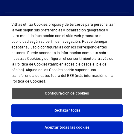
Sobre Vithas
Vithas utiliza Cookies propias y de terceros para personalizar
la web según sus preferencias y localización geográfica y
Quiénes somos
para medir la interacción con el sitio web y mostrarle
publicidad según su perfil de navegación. Puede denegar,
Trabajar en Vithas
aceptar su uso o configurarlas con los correspondientes
botones. Puede acceder a la información completa sobre
Teléfono Cita Médica
nuestras Cookies y configurar el consentimiento a través de
la Política de Cookies (también accesible desde el pie de
Teléfono Atención al Cliente
página). Alguna de las Cookies podría suponer una
transferencia de datos fuera del EEE (más información en la
Política de seguridad y salud en el trabajo
Política de Cookies).
Conoce a Supervita
Configuración de cookies
Rechazar todas
Aviso Legal
Política de cookies
Política de privacidad
Mapa web
Protección de datos
Aceptar todas las cookies
Descargar App
Pedir cita
© 2026 Vithas. Todos los derechos reservados.