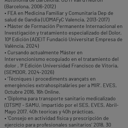
Autónoma de Barcelona. UD H Vall d’Hebrón
(Barcelona, 2006-2012)
• FEA en Medicina Familiar y Comunitaria Dep de
salud de Gandia (UDMAFyC Valencia, 2013-2017)
• Máster de Formación Permanente Internacional en
Investigación y tratamiento especializado del Dolor,
10ª Edición (ADEIT Fundació Universitat Empresa de
València, 2024)
• Cursando actualmente Máster en
Intervencionismo ecoguiado en el tratamiento del
dolor , 1ª Edición Universidad Francisco de Vitoria,
(SEMDOR, 2024-2026)
• ‘Tècniques i procediments avançats en
emergències extrahospitalàries per a MIR’. EVES,
Octubre 2016, 16h Online.
• ‘Diploma para transporte sanitario medicalizado
(DTSM)’ - SAMU, impartido por el SES, EVES, Abril-
Mayo 2017. 40h teoricas y 40h prácticas.
• ‘Consejo en actividad física y prescripción de
ejercicio para profesionales sanitarios’ 2018, 30