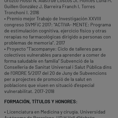
Orozco Mossi N, Alastrué Loscos JI, Montes Luna M,
Guillen González J, Barreira Franch I, Torres
Tronchoni I. 2016
• Premio mejor Trabajo de Investigación XXVIII
congreso SVMFiC 2017: “ACTIVA- MENTE: Programa
de estimulación cognitiva, ejercicio físico y otras
rerapias no farmacológicas dirigido a personas con
problemas de memoria”. 2017
• Proyecto “T’acompanye: Ciclo de talleres para
colectivos vulnerables para aprender a comer de
forma saludable en família” Subvenció de la
Conselleria de Sanitat Universal i Salut Pública dins
de l’ORDRE 5/2017 del 20 de Juny de Subvencions
per a projectes de promoció de la salut en
poblacions que viuen en situació d’especial
vulnerabilitat. 2017-2018
FORMACIÓN, TÍTULOS Y HONORES:
• Licenciatura en Medicina y cirugía. Universidad