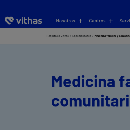
Nosotros
Centros
Servi
Hospitales Vithas
Especialidades
Medicina familiar y comunit
Medicina fa
comunitar