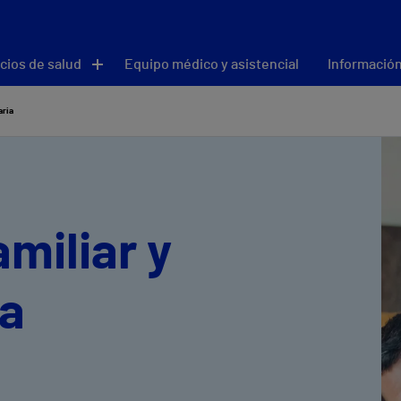
cios de salud
Equipo médico y asistencial
Información
aria
miliar y
ia