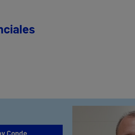
nciales
ray Conde