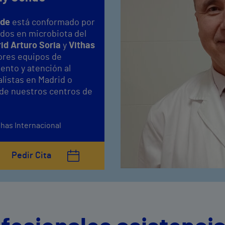
nde
está conformado por
dos en microbiota del
rid Arturo Soria
y
Vithas
ores equipos de
ento y atención al
listas en Madrid o
 de nuestros centros de
thas Internacional
Pedir Cita