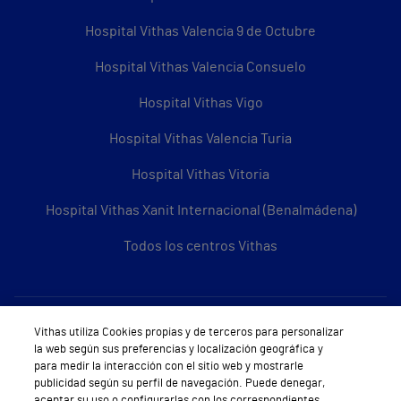
Hospital Vithas Valencia 9 de Octubre
Hospital Vithas Valencia Consuelo
Hospital Vithas Vigo
Hospital Vithas Valencia Turia
Hospital Vithas Vitoria
Hospital Vithas Xanit Internacional (Benalmádena)
Todos los centros Vithas
Sobre Vithas
Vithas utiliza Cookies propias y de terceros para personalizar
la web según sus preferencias y localización geográfica y
Quiénes somos
para medir la interacción con el sitio web y mostrarle
publicidad según su perfil de navegación. Puede denegar,
Trabajar en Vithas
aceptar su uso o configurarlas con los correspondientes