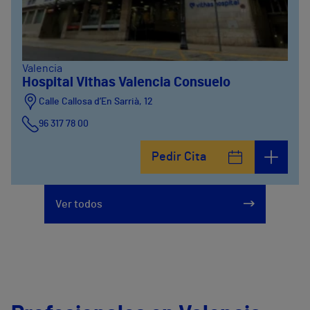
Valencia
Hospital Vithas Valencia Consuelo
Calle Callosa d’En Sarrià, 12
96 317 78 00
Pedir Cita
Ver todos