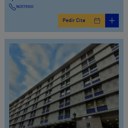
963179100
Pedir Cita