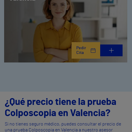
Pedir
Cita
¿Qué precio tiene la prueba
Colposcopia en Valencia?
Si no tienes seguro médico, puedes consultar el precio de
una prueba Colposcopia en Valencia a nuestro asesor