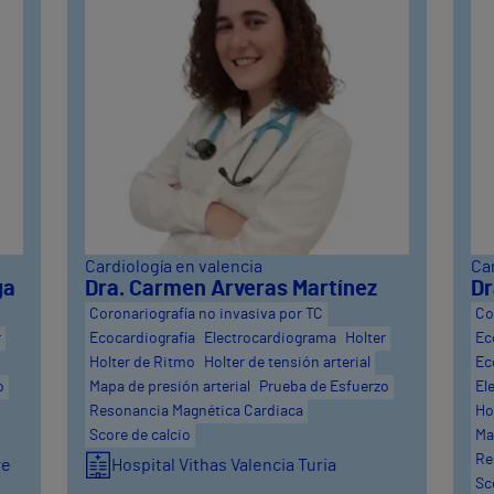
Cardiología en valencia
Car
ga
Dra. Carmen Arveras Martínez
Dr
Coronariografía no invasiva por TC
Co
r
Ecocardiografía
Electrocardiograma
Holter
Ec
Holter de Ritmo
Holter de tensión arterial
Ec
o
Mapa de presión arterial
Prueba de Esfuerzo
El
Resonancia Magnética Cardiaca
Ho
Score de calcio
Ma
Re
re
Hospital Vithas Valencia Turia
Sc