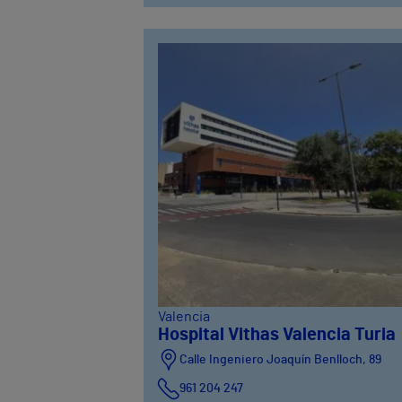
Valencia
Hospital Vithas Valencia Turia
Calle Ingeniero Joaquín Benlloch, 89
961 204 247