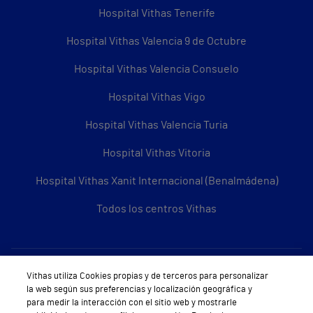
Hospital Vithas Tenerife
Hospital Vithas Valencia 9 de Octubre
Hospital Vithas Valencia Consuelo
Hospital Vithas Vigo
Hospital Vithas Valencia Turia
Hospital Vithas Vitoria
Hospital Vithas Xanit Internacional (Benalmádena)
Todos los centros Vithas
Sobre Vithas
Vithas utiliza Cookies propias y de terceros para personalizar
la web según sus preferencias y localización geográfica y
Quiénes somos
para medir la interacción con el sitio web y mostrarle