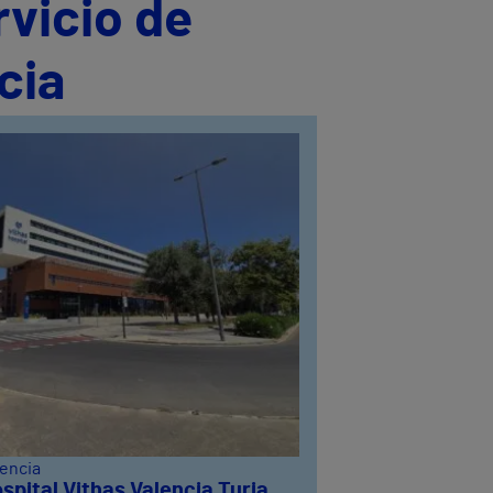
rvicio de
cia
lencia
spital Vithas Valencia Turia