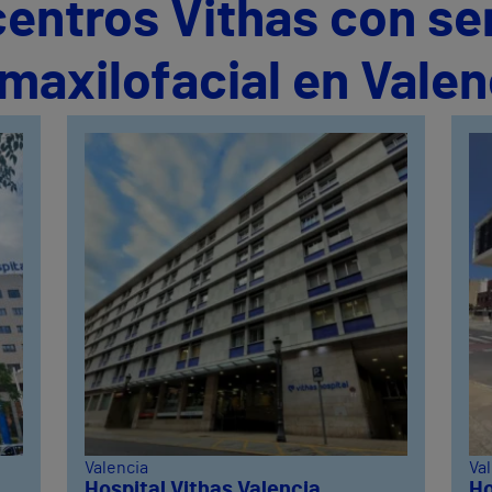
centros Vithas con se
 maxilofacial en Valen
Valencia
Va
Hospital Vithas Valencia
Ho