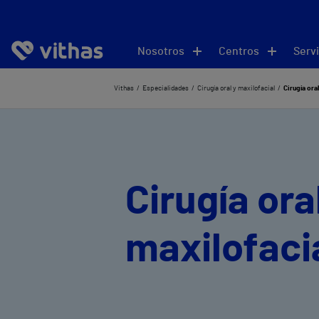
Nosotros
Centros
Servi
Vithas
Especialidades
Cirugía oral y maxilofacial
Cirugía oral
Cirugía ora
maxilofaci