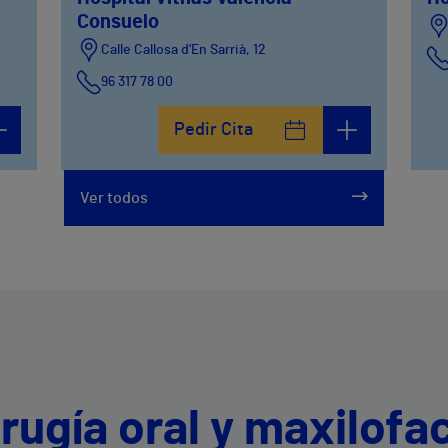
Consuelo
Calle Callosa d’En Sarrià, 12
96 317 78 00
Pedir Cita
Ver todos
rugía oral y maxilofac