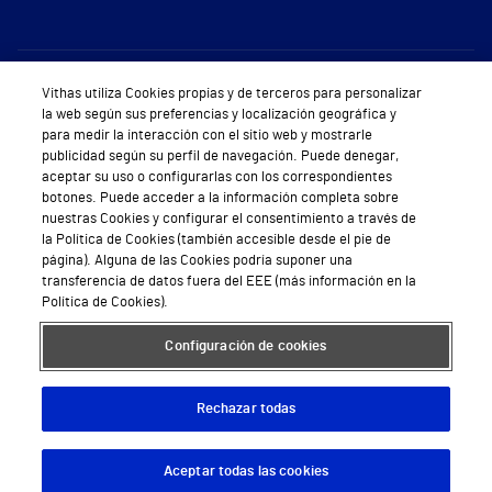
Sobre Vithas
Vithas utiliza Cookies propias y de terceros para personalizar
la web según sus preferencias y localización geográfica y
Quiénes somos
para medir la interacción con el sitio web y mostrarle
publicidad según su perfil de navegación. Puede denegar,
Trabajar en Vithas
aceptar su uso o configurarlas con los correspondientes
botones. Puede acceder a la información completa sobre
Teléfono Cita Médica
nuestras Cookies y configurar el consentimiento a través de
la Política de Cookies (también accesible desde el pie de
Teléfono Atención al Cliente
página). Alguna de las Cookies podría suponer una
transferencia de datos fuera del EEE (más información en la
Política de seguridad y salud en el trabajo
Política de Cookies).
Conoce a Supervita
Configuración de cookies
Rechazar todas
Aviso Legal
Política de cookies
Política de privacidad
Mapa web
Protección de datos
Aceptar todas las cookies
Descargar App
Pedir cita
© 2026 Vithas. Todos los derechos reservados.