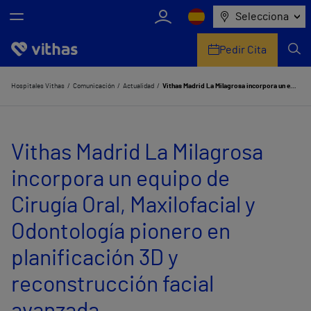
Selecciona
Pedir Cita
Nosotros
Hospitales Vithas
Comunicación
Actualidad
Vithas Madrid La Milagrosa incorpora un equipo de Cirugía Oral, Maxilofacial y Odontología pionero en planificación 3D y reconstrucción facial avanzada
Centros
Vithas Madrid La Milagrosa
Servicios de salud
incorpora un equipo de
Equipo médico y asistencial
Cirugía Oral, Maxilofacial y
Información útil
Odontología pionero en
Comunicación
planificación 3D y
reconstrucción facial