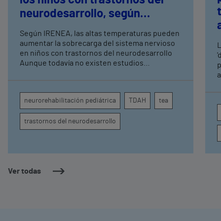
neurodesarrollo, según
expertos en
Según IRENEA, las altas temperaturas pueden
neurorrehabilitación
aumentar la sobrecarga del sistema nervioso
L
pediátrica de Vithas
en niños con trastornos del neurodesarrollo
'
Aunque todavía no existen estudios
p
específicos, la evidencia científica permite
a
comprender por qué el calor puede influir en la
c
atención, la regulación emocional y la
d
neurorehabilitación pediátrica
TDAH
tea
conducta
s
trastornos del neurodesarrollo
Ver todas