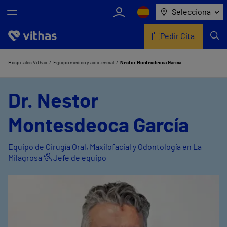
Selecciona
Pedir Cita
Nosotros
Hospitales Vithas
Equipo médico y asistencial
Nestor Montesdeoca García
Centros
Dr. Nestor
Servicios de salud
Montesdeoca García
Equipo médico y asistencial
Equipo de Cirugía Oral, Maxilofacial y Odontología en La
Milagrosa
Jefe de equipo
Información útil
Comunicación