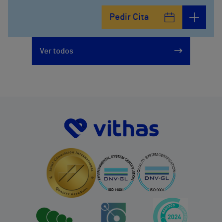
Calle Fernández de la Hoz, 45
Pedir Cita
914473400
Ver todos