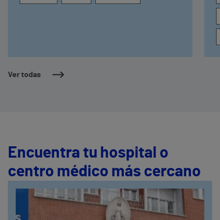
compulsiva
f
r
o
Ver todas
Encuentra tu hospital o
centro médico más cercano