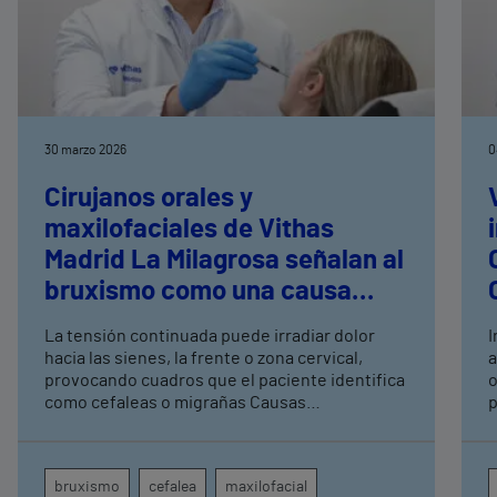
30 marzo 2026
0
Cirujanos orales y
maxilofaciales de Vithas
Madrid La Milagrosa señalan al
bruxismo como una causa
prevalente de la cefalea
La tensión continuada puede irradiar dolor
I
crónica
hacia las sienes, la frente o zona cervical,
a
provocando cuadros que el paciente identifica
o
como cefaleas o migrañas Causas
p
emocionales como el estrés, alteraciones en la
3
mandíbula y un exceso de energía que no se
s
libera pueden provocar que una persona
s
bruxismo
cefalea
maxilofacial
apriete los dientes de forma inconsciente y
i