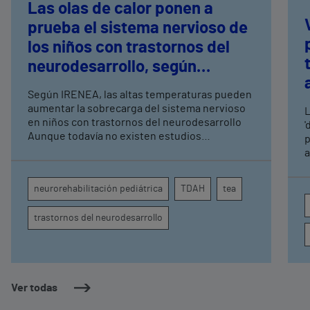
Las olas de calor ponen a
prueba el sistema nervioso de
los niños con trastornos del
neurodesarrollo, según
expertos en
Según IRENEA, las altas temperaturas pueden
neurorrehabilitación
aumentar la sobrecarga del sistema nervioso
L
pediátrica de Vithas
en niños con trastornos del neurodesarrollo
'
Aunque todavía no existen estudios
p
específicos, la evidencia científica permite
a
comprender por qué el calor puede influir en la
c
atención, la regulación emocional y la
d
neurorehabilitación pediátrica
TDAH
tea
conducta
s
trastornos del neurodesarrollo
Ver todas