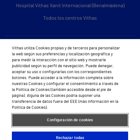
Hospital Vithas Xanit Internacional (Benalmádena)
Todos los centros Vithas
Sobre Vithas
Vithas utiliza Cookies propias y de terceros para personalizar
la web según sus preferencias y localización geográfica y
Quiénes somos
para medir la interacción con el sitio web y mostrarle
publicidad según su perfil de navegación. Puede denegar,
Trabajar en Vithas
aceptar su uso o configurarlas con los correspondientes
botones. Puede acceder a la información completa sobre
Teléfono Cita Médica
nuestras Cookies y configurar el consentimiento a través de
la Política de Cookies (también accesible desde el pie de
Teléfono Atención al Cliente
página). Alguna de las Cookies podría suponer una
transferencia de datos fuera del EEE (más información en la
Política de seguridad y salud en el trabajo
Política de Cookies).
Conoce a Supervita
Configuración de cookies
Rechazar todas