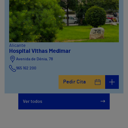
Alicante
Hospital Vithas Medimar
Avenida de Dénia, 78
965 162 200
Calle Padre Arrupe, 20
Pedir Cita
965 162 200
Ver todos