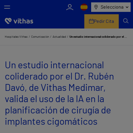
Selecciona
Pedir Cita
Nosotros
Hospitales Vithas
Comunicación
Actualidad
Un estudio internacional coliderado por el Dr. Rubén Davó, de Vithas Medimar, valida el uso de la IA en la planificación de cirugía de implantes cigomáticos
Centros
Un estudio internacional
Servicios de salud
coliderado por el Dr. Rubén
Equipo médico y asistencial
Davó, de Vithas Medimar,
Información útil
valida el uso de la IA en la
Comunicación
planificación de cirugía de
implantes cigomáticos