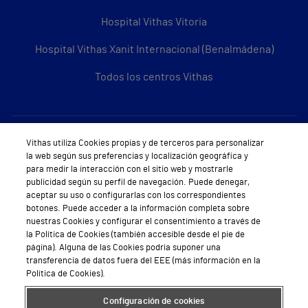
Hospital Vithas Vitoria
Hospital Vithas Xanit Internacional (Benalmádena)
Todos los centros Vithas
Sobre Vithas
Vithas utiliza Cookies propias y de terceros para personalizar
la web según sus preferencias y localización geográfica y
Quiénes somos
para medir la interacción con el sitio web y mostrarle
publicidad según su perfil de navegación. Puede denegar,
Trabajar en Vithas
aceptar su uso o configurarlas con los correspondientes
botones. Puede acceder a la información completa sobre
Teléfono Cita Médica
nuestras Cookies y configurar el consentimiento a través de
la Política de Cookies (también accesible desde el pie de
Teléfono Atención al Cliente
página). Alguna de las Cookies podría suponer una
transferencia de datos fuera del EEE (más información en la
Política de seguridad y salud en el trabajo
Política de Cookies).
Conoce a Supervita
Configuración de cookies