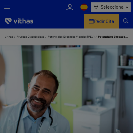
Selecciona
Pedir Cita
Nosotros
Vithas
Pruebas Diagnósticas
Potenciales Evocados Visuales (PEV)
Potenciales Evocados Visuales (PEV) en Valencia
Centros
Servicios de salud
Equipo médico y asistencial
Información útil
Comunicación