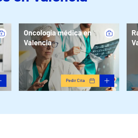
Oncología médica en
R
Valencia
V
Pedir Cita