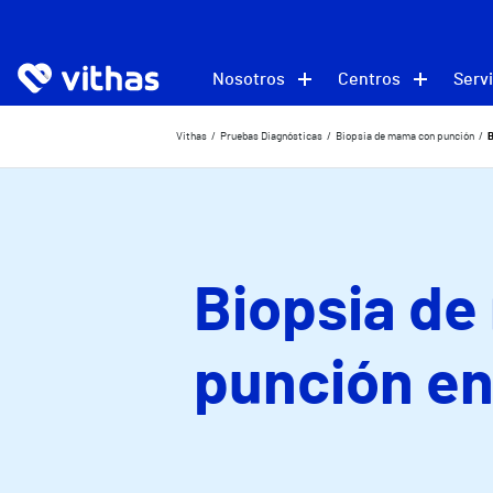
Nosotros
Centros
Servi
Vithas
Pruebas Diagnósticas
Biopsia de mama con punción
B
Biopsia d
punción en