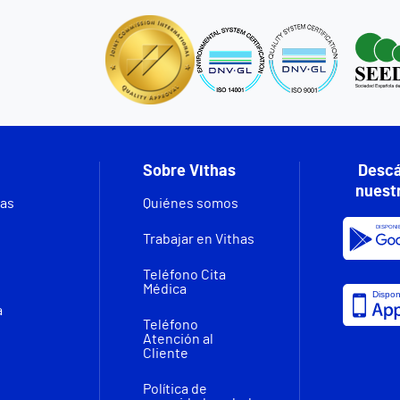
Sobre Vithas
Descá
nuest
vas
Quiénes somos
Trabajar en Vithas
Teléfono Cita
Médica
a
Teléfono
Atención al
Cliente
Política de