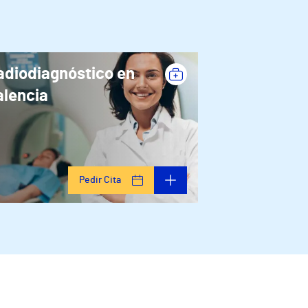
adiodiagnóstico en
alencia
Pedir Cita