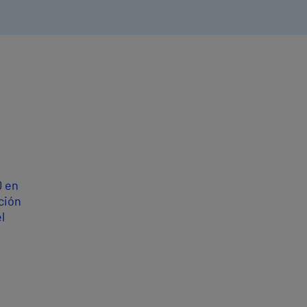
D en
ción
l