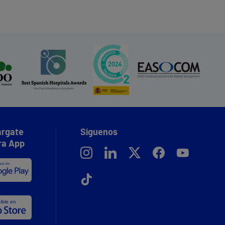
rgate
Síguenos
ra App