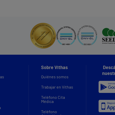
Sobre Vithas
Descá
nuest
vas
Quiénes somos
Trabajar en Vithas
Teléfono Cita
Médica
a
Teléfono