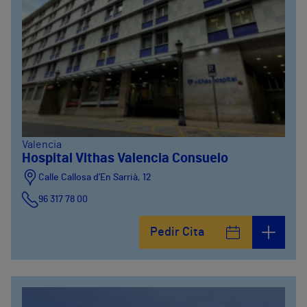
Valencia
Hospital Vithas Valencia Consuelo
Calle Callosa d’En Sarrià, 12
96 317 78 00
Pedir Cita