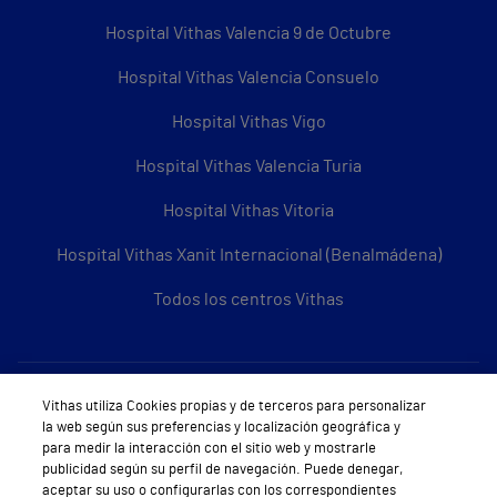
Hospital Vithas Valencia 9 de Octubre
Hospital Vithas Valencia Consuelo
Hospital Vithas Vigo
Hospital Vithas Valencia Turia
Hospital Vithas Vitoria
Hospital Vithas Xanit Internacional (Benalmádena)
Todos los centros Vithas
Sobre Vithas
Vithas utiliza Cookies propias y de terceros para personalizar
la web según sus preferencias y localización geográfica y
Quiénes somos
para medir la interacción con el sitio web y mostrarle
publicidad según su perfil de navegación. Puede denegar,
Trabajar en Vithas
aceptar su uso o configurarlas con los correspondientes