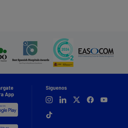
rgate
Síguenos
ra App