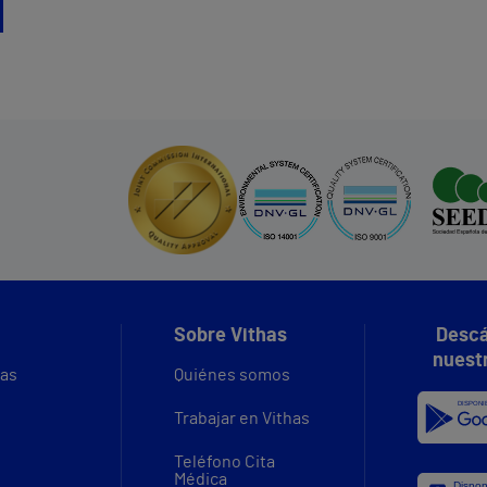
Sobre Vithas
Descá
nuest
vas
Quiénes somos
Trabajar en Vithas
Teléfono Cita
Médica