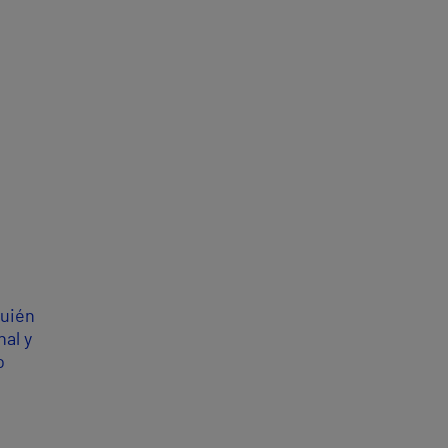
quién
al y
o