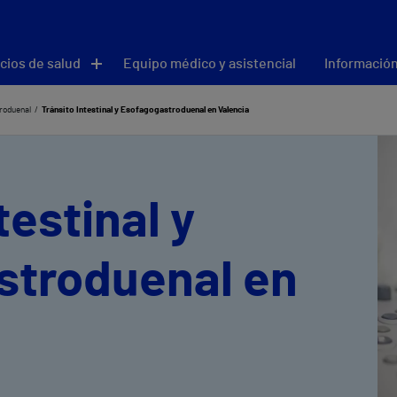
cios de salud
Equipo médico y asistencial
Información
troduenal
Tránsito Intestinal y Esofagogastroduenal en Valencia
testinal y
stroduenal en