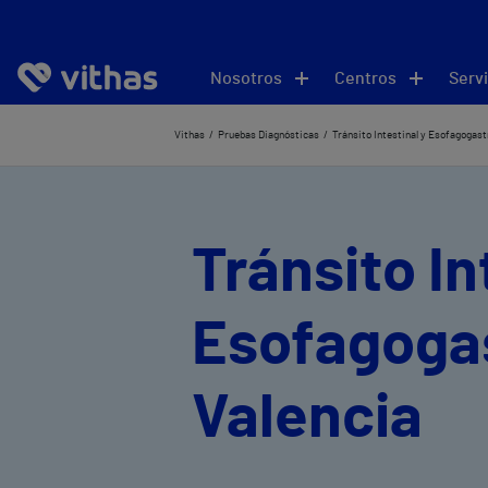
Nosotros
Centros
Servi
Vithas
Pruebas Diagnósticas
Tránsito Intestinal y Esofagogas
Tránsito In
Esofagoga
Valencia