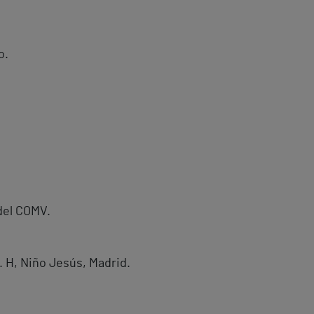
o.
del COMV.
 H, Niño Jesús, Madrid.