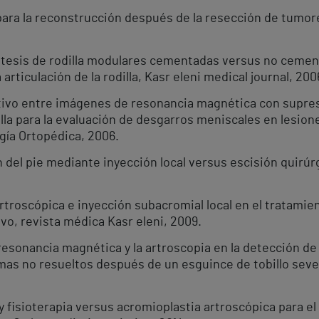
ara la reconstrucción después de la resección de tumores
ótesis de rodilla modulares cementadas versus no cemen
rticulación de la rodilla, Kasr eleni medical journal, 200
ivo entre imágenes de resonancia magnética con supres
lla para la evaluación de desgarros meniscales en lesion
gía Ortopédica, 2006.
del pie mediante inyección local versus escisión quirúrg
roscópica e inyección subacromial local en el tratamien
o, revista médica Kasr eleni, 2009.
esonancia magnética y la artroscopia en la detección de l
omas no resueltos después de un esguince de tobillo seve
y fisioterapia versus acromioplastia artroscópica para e