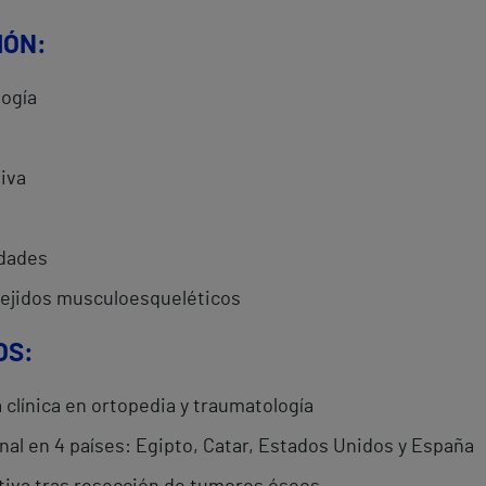
IÓN:
logía
iva
a
idades
tejidos musculoesqueléticos
OS:
 clínica en ortopedia y traumatología
nal en 4 países: Egipto, Catar, Estados Unidos y España