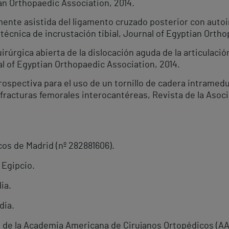
an Orthopaedic Association, 2014.
nte asistida del ligamento cruzado posterior con autoi
técnica de incrustación tibial, Journal of Egyptian Ortho
rúrgica abierta de la dislocación aguda de la articulación
l of Egyptian Orthopaedic Association, 2014.
spectiva para el uso de un tornillo de cadera intramedul
fracturas femorales interocantéreas, Revista de la Asoci
cos de Madrid (nº 282881606).
 Egipcio.
ia.
dia.
l de la Academia Americana de Cirujanos Ortopédicos (A