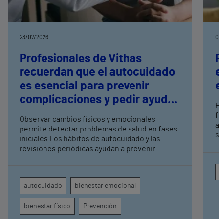
23/07/2026
0
Profesionales de Vithas
recuerdan que el autocuidado
es esencial para prevenir
complicaciones y pedir ayuda
E
a tiempo
f
Observar cambios físicos y emocionales
a
permite detectar problemas de salud en fases
s
iniciales Los hábitos de autocuidado y las
q
revisiones periódicas ayudan a prevenir
s
complicaciones y mejorar la calidad de vida
autocuidado
bienestar emocional
bienestar físico
Prevención