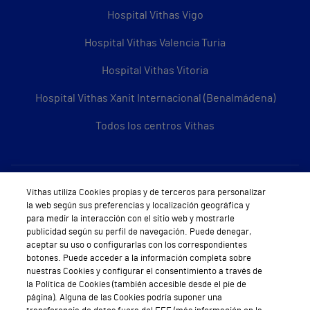
Hospital Vithas Vigo
Hospital Vithas Valencia Turia
Hospital Vithas Vitoria
Hospital Vithas Xanit Internacional (Benalmádena)
Todos los centros Vithas
Sobre Vithas
Vithas utiliza Cookies propias y de terceros para personalizar
la web según sus preferencias y localización geográfica y
Quiénes somos
para medir la interacción con el sitio web y mostrarle
publicidad según su perfil de navegación. Puede denegar,
Trabajar en Vithas
aceptar su uso o configurarlas con los correspondientes
botones. Puede acceder a la información completa sobre
Teléfono Cita Médica
nuestras Cookies y configurar el consentimiento a través de
la Política de Cookies (también accesible desde el pie de
Teléfono Atención al Cliente
página). Alguna de las Cookies podría suponer una