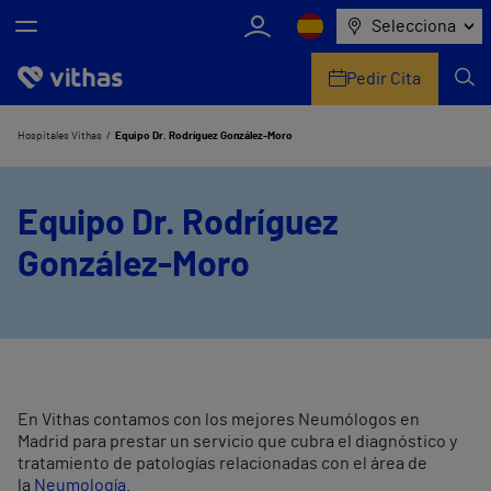
Selecciona
Pedir Cita
Nosotros
Hospitales Vithas
Equipo Dr. Rodríguez González-Moro
Centros
Equipo Dr. Rodríguez
Servicios de salud
González-Moro
Equipo médico y asistencial
Información útil
Comunicación
En Vithas contamos con los mejores Neumólogos en
Madrid para prestar un servicio que cubra el diagnóstico y
tratamiento de patologías relacionadas con el área de
la
Neumología
.