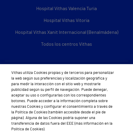
Hospital Vithas Valencia Turia
Hospital Vithas Vitoria
Hospital Vithas Xanit Internacional (Benalmádena)
Todos los centros Vithas
Sobre Vithas
Vithas utiliza Cookies propias y de terceros para personalizar
la web según sus preferencias y localización geográfica y
Quiénes somos
para medir la interacción con el sitio web y mostrarle
publicidad según su perfil de navegación. Puede denegar,
Trabajar en Vithas
aceptar su uso o configurarlas con los correspondientes
botones. Puede acceder a la información completa sobre
Teléfono Cita Médica
nuestras Cookies y configurar el consentimiento a través de
la Política de Cookies (también accesible desde el pie de
Teléfono Atención al Cliente
página). Alguna de las Cookies podría suponer una
transferencia de datos fuera del EEE (más información en la
Política de seguridad y salud en el trabajo
Política de Cookies).