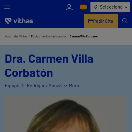
Selecciona
Pedir Cita
Nosotros
Hospitales Vithas
Equipo médico y asistencial
Carmen Villa Corbatón
Centros
Dra. Carmen Villa
Servicios de salud
Corbatón
Equipo médico y asistencial
Equipo Dr. Rodríguez González-Moro
Información útil
Comunicación