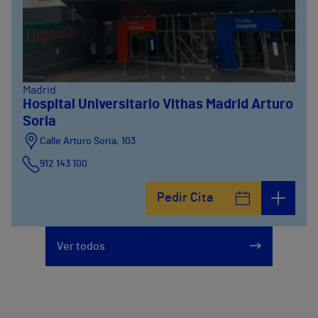
Madrid
Hospital Universitario Vithas Madrid Arturo
Soria
Calle Arturo Soria, 103
912 143 100
Calle Arturo Soria, 105
Pedir Cita
912 143 100
Calle Arturo Soria, 107
Ver todos
912 143 100