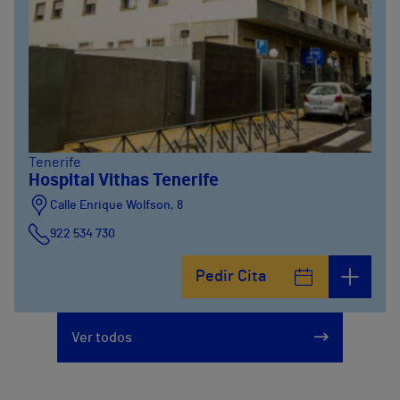
Tenerife
Hospital Vithas Tenerife
Calle Enrique Wolfson, 8
922 534 730
Pedir Cita
Ver todos