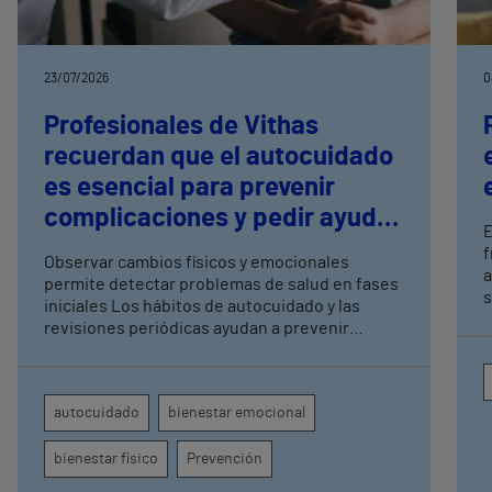
23/07/2026
0
Profesionales de Vithas
recuerdan que el autocuidado
es esencial para prevenir
complicaciones y pedir ayuda
E
a tiempo
f
Observar cambios físicos y emocionales
a
permite detectar problemas de salud en fases
s
iniciales Los hábitos de autocuidado y las
q
revisiones periódicas ayudan a prevenir
s
complicaciones y mejorar la calidad de vida
autocuidado
bienestar emocional
bienestar físico
Prevención