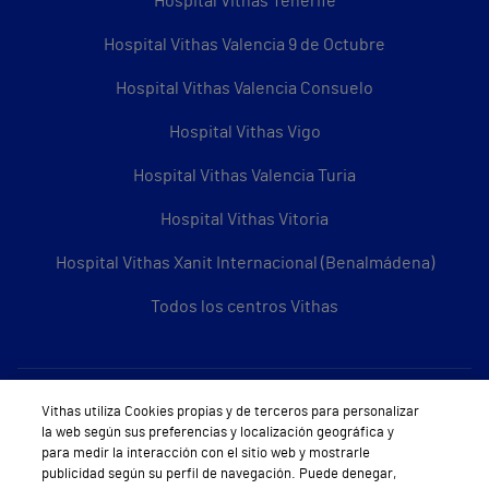
Hospital Vithas Tenerife
Hospital Vithas Valencia 9 de Octubre
Hospital Vithas Valencia Consuelo
Hospital Vithas Vigo
Hospital Vithas Valencia Turia
Hospital Vithas Vitoria
Hospital Vithas Xanit Internacional (Benalmádena)
Todos los centros Vithas
Sobre Vithas
Vithas utiliza Cookies propias y de terceros para personalizar
la web según sus preferencias y localización geográfica y
Quiénes somos
para medir la interacción con el sitio web y mostrarle
publicidad según su perfil de navegación. Puede denegar,
Trabajar en Vithas