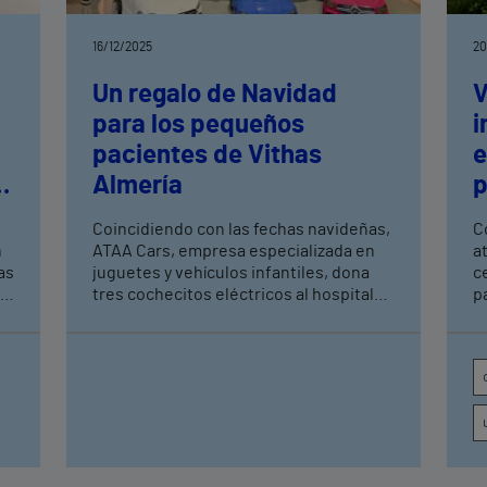
16/12/2025
20
Un regalo de Navidad
V
para los pequeños
i
pacientes de Vithas
e
Almería
p
2
Coincidiendo con las fechas navideñas,
C
n
ATAA Cars, empresa especializada en
a
as
juguetes y vehículos infantiles, dona
c
tres cochecitos eléctricos al hospital
p
almeriense para mejorar la experiencia
y
de los niños y niñas ingresados en el
V
centro.
e
e
u
u
pl