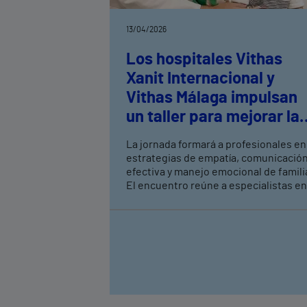
13/04/2026
Los hospitales Vithas
Xanit Internacional y
Vithas Málaga impulsan
un taller para mejorar la
humanización pediátrica
La jornada formará a profesionales en
en urgencias
estrategias de empatía, comunicació
efectiva y manejo emocional de famili
El encuentro reúne a especialistas en
neuropsicología, coaching sanitario y
pediatría clínica