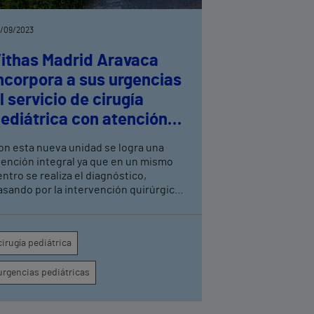
/09/2023
ithas Madrid Aravaca
ncorpora a sus urgencias
l servicio de cirugía
ediátrica con atención
4 horas
on esta nueva unidad se logra una
tención integral ya que en un mismo
entro se realiza el diagnóstico,
asando por la intervención quirúrgica
 la posterior recuperación en planta.
ithas Madrid Aravaca cuenta con un
quipo multidisciplinar de
cirugía pediátrica
specialistas en cirugía pediátrica de
rgencia tanto del aparato digestivo,
urgencias pediátricas
rología como de cirugía torácica o
ástica.