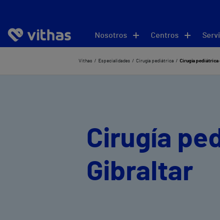
Nosotros
Centros
Servi
Vithas
Especialidades
Cirugía pediátrica
Cirugía pediátrica 
Cirugía ped
Gibraltar