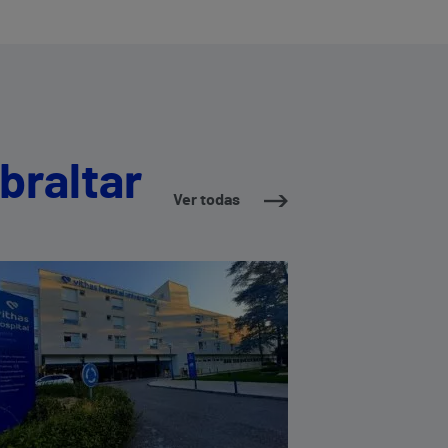
braltar
Ver todas