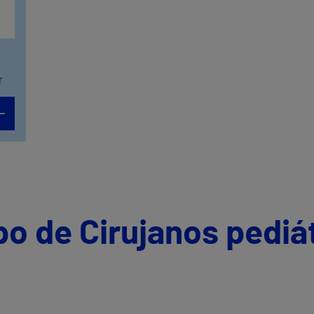
r
po de Cirujanos pediá