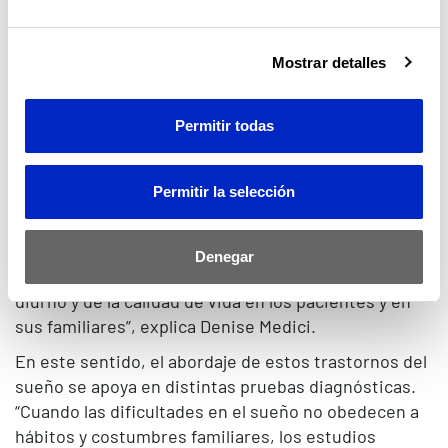
del ciclo vital en general, motivo por lo cual y es
fundamental su detección precoz”, comenta Denise
Medici.
Mostrar detalles
En el Hospital Vithas 9 de Octubre, los trastornos del
sueño asociados al TDAH se abordan desde un
Permitir todas
enfoque preventivo y personalizado.
“Realizamos un seguimiento interdisciplinar con
Permitir la selección
neuropediatría y neurofisiología clínica para llegar a
un diagnóstico que permita pautar un tratamiento
individual dirigido al control y mejoraría de los
Denegar
síntomas del trastorno, del rendimiento intelectual
diurno y de la calidad de vida en los pacientes y en
sus familiares”, explica Denise Medici.
En este sentido, el abordaje de estos trastornos del
sueño se apoya en distintas pruebas diagnósticas.
“Cuando las dificultades en el sueño no obedecen a
hábitos y costumbres familiares, los estudios