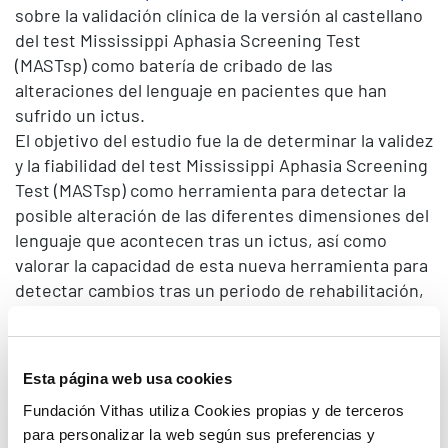
sobre la validación clínica de la versión al castellano
del test Mississippi Aphasia Screening Test
(MASTsp) como batería de cribado de las
alteraciones del lenguaje en pacientes que han
sufrido un ictus.
El objetivo del estudio fue la de determinar la validez
y la fiabilidad del test Mississippi Aphasia Screening
Test (MASTsp) como herramienta para detectar la
posible alteración de las diferentes dimensiones del
lenguaje que acontecen tras un ictus, así como
valorar la capacidad de esta nueva herramienta para
detectar cambios tras un periodo de rehabilitación,
según explica Joan Ferri, director del Servicio.
Enrique Noé, neurólogo y director de investigación,
asegura que “la severidad de la discapacidad que
Esta página web usa cookies
generan los problemas de comunicación que
Fundación Vithas utiliza Cookies propias y de terceros
acontecen después de un ictus, así como lo
para personalizar la web según sus preferencias y
repentino de su aparición, hace que la detección