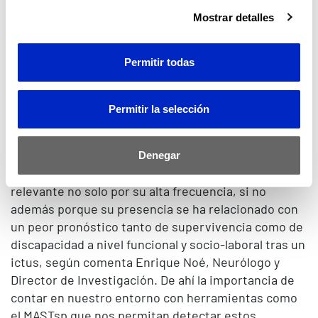
Más de 400.000 personas viven en España con
Mostrar detalles
discapacidad por Daño Cerebral Adquirido. La causa
es normalmente una lesión cerebral repentina,
Permitir todas
siendo el 78% de estos casos por un ictus, según
datos de la Federación Española de Daño Cerebral
(FEDACE).
Permitir la selección
El Servicio de Daño Cerebral de los Hospitales Nisa
Valencia al Mar y Sevilla Aljarafe atiende a pacientes
con lesiones neurológicas diversas, entre los que
Denegar
destacan los Ictus. La presencia de afasia es
relevante no solo por su alta frecuencia, si no
además porque su presencia se ha relacionado con
un peor pronóstico tanto de supervivencia como de
discapacidad a nivel funcional y socio-laboral tras un
ictus, según comenta Enrique Noé, Neurólogo y
Director de Investigación. De ahí la importancia de
contar en nuestro entorno con herramientas como
el MASTsp que nos permitan detectar estos