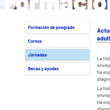
Formació
Formación de posgrado
Actua
adult
Cursos
Jornadas
La hid
enveje
Becas y ayudas
ha ex
diagnó
La hid
enveje
ha ex
diagnó