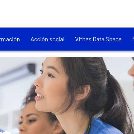
rmación
Acción social
Vithas Data Space