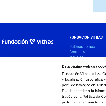
FUNDACIÓN VITHAS
Quiénes somos
Contacto
Noticias
Agenda
Esta página web usa cook
Colabora
Fundación Vithas utiliza C
VITHAS DATA SPACE
y localización geográfica y
perfil de navegación. Pued
Puede acceder a la inform
través de la Política de C
Ayudas cofinanciada
Fundación Vithas es miembro de la
podría suponer una transfe
Asociación Española de Fundaciones