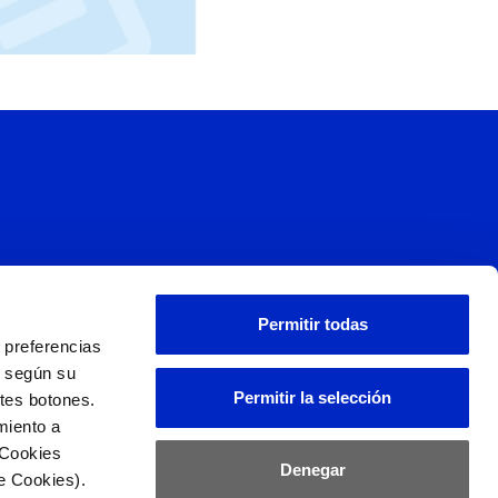
s
Permitir todas
 preferencias
L
d según su
Permitir la selección
ntes botones.
miento a
 Cookies
Denegar
e Cookies).