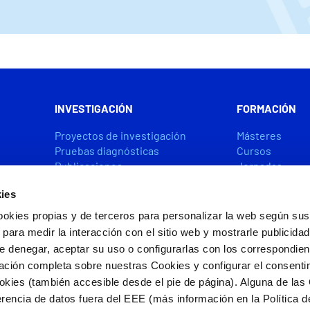
INVESTIGACIÓN
FORMACIÓN
Proyectos de investigación
Másteres
Pruebas diagnósticas
Cursos
Publicaciones
Jornadas
Premios y ayudas
Becas y Ayuda
ies
ookies propias y de terceros para personalizar la web según sus
CÁTEDRAS
ACCIÓN SOCIA
 para medir la interacción con el sitio web y mostrarle publicida
e denegar, aceptar su uso o configurarlas con los correspondie
ación completa sobre nuestras Cookies y configurar el consenti
ookies (también accesible desde el pie de página). Alguna de las
s por FEDER/FSE+
rencia de datos fuera del EEE (más información en la Política d