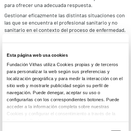
para ofrecer una adecuada respuesta.
Gestionar eficazmente las distintas situaciones con
las que se encuentra el profesional sanitario y no
sanitario en el contexto del proceso de enfermedad,
y cuando tenga que gestionar un proceso de morir,
que requiere el uso de Competencia Relacional
Profesional.
Esta página web usa cookies
Escucha Activa / Comunicación Eficaz y Eficiente,
Fundación Vithas utiliza Cookies propias y de terceros
para ofrecer una adecuada respuesta y lograr una
para personalizar la web según sus preferencias y
atención de calidad de asistencia sanitaria integral
localización geográfica y para medir la interacción con el
de excelencia, centrada en la necesidad de la
sitio web y mostrarle publicidad según su perfil de
persona con la enfermedad y contexto cuidador
navegación. Puede denegar, aceptar su uso o
familiar que necesitan realizar un proceso de
configurarlas con los correspondientes botones. Puede
adaptación a una nueva situación de cambio que
acceder a la información completa sobre nuestras
conlleva la enfermedad.
Cookies y configurar el consentimiento a través de la
Política de Cookies (también accesible desde el pie de
página). Alguna de las Cookies podría suponer una
Selección