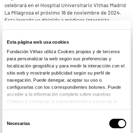
celebrará en el Hospital Universitario Vithas Madrid
La Milagrosa el próximo 18 de noviembre de 2024.
Esta jornada va dirigida a médicos internista,
cirujanos generales, médicos digestivos, médicos
de familia, urgenciólogos, alergólogos, entre otras
especialidades interesadas en el tratamiento de la
Esta página web usa cookies
flora intestinal.
Fundación Vithas utiliza Cookies propias y de terceros
para personalizar la web según sus preferencias y
Fecha:
Lunes 18 de noviembre de 2024.
localización geográfica y para medir la interacción con el
sitio web y mostrarle publicidad según su perfil de
Horario:
de 9:45 a 13 horas.
navegación. Puede denegar, aceptar su uso o
configurarlas con los correspondientes botones. Puede
Lugar:
Salón de actos del
Hospital
acceder a la información completa sobre nuestras
Universitario Vithas Madrid La Milagrosa
Cookies y configurar el consentimiento a través de la
Política de Cookies (también accesible desde el pie de
Inscripción
página). Alguna de las Cookies podría suponer una
Selección
transferencia de datos fuera del EEE (más información
Necesarias
de
en la Política de Cookies).
consentimiento