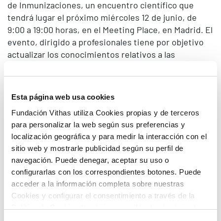
de Inmunizaciones, un encuentro científico que
tendrá lugar el próximo miércoles 12 de junio, de
9:00 a 19:00 horas, en el Meeting Place, en Madrid. El
evento, dirigido a profesionales tiene por objetivo
actualizar los conocimientos relativos a las
diferentes vacunas administradas para la
prevención y control de determinadas patologías.
La Jornada cuenta con el AVAL de la Asociación
Esta página web usa cookies
Española de Vacunología. Las opiniones de los
Fundación Vithas utiliza Cookies propias y de terceros
ponentes no necesariamente representan la opinión
para personalizar la web según sus preferencias y
de la Asociación Española de Vacunología (AEV).
localización geográfica y para medir la interacción con el
sitio web y mostrarle publicidad según su perfil de
Fecha:
12 de junio de 2024
navegación. Puede denegar, aceptar su uso o
configurarlas con los correspondientes botones. Puede
Horario:
de 09:00 a 18:00 horas
acceder a la información completa sobre nuestras
Cookies y configurar el consentimiento a través de la
Lugar:
MEETING PLACE
(Pº de la Castellana,
Política de Cookies (también accesible desde el pie de
81, Madrid)
página). Alguna de las Cookies podría suponer una