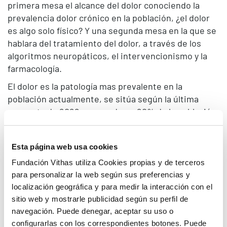
primera mesa el alcance del dolor conociendo la
prevalencia dolor crónico en la población, ¿el dolor
es algo solo físico? Y una segunda mesa en la que se
hablara del tratamiento del dolor, a través de los
algoritmos neuropáticos, el intervencionismo y la
farmacología.
El dolor es la patología mas prevalente en la
población actualmente, se sitúa según la última
encuesta de 2022 en mas de un 20% de la población.
Es necesario que los profesionales sanitarios estén
formados en el ámbito del dolor de una forma
Esta página web usa cookies
adecuada y conozcan el alcance y opciones
terapeúticas existentes.
Fundación Vithas utiliza Cookies propias y de terceros
para personalizar la web según sus preferencias y
La Jornada del será presentada por el
Dr. Ángel
localización geográfica y para medir la interacción con el
Ayuso
(Director Fundación Vithas), el
Dr. José Luis
sitio web y mostrarle publicidad según su perfil de
Rey
(Gerente Hospital Vithas Valencia 9 de Octubre)
navegación. Puede denegar, aceptar su uso o
y
Dr. Carlos Tornero
(Co-director Cátedra Dolor UFV
configurarlas con los correspondientes botones. Puede