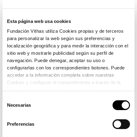
médicos de familia, neuropediatras, psiquiatras,
psicólogos clínicos, logopedas, terapeutas
educacionales, educadores y padres y madres de
Esta página web usa cookies
niños con TDAH.
Fundación Vithas utiliza Cookies propias y de terceros
para personalizar la web según sus preferencias y
Dirigida a: pediatras, médicos de atención
localización geográfica y para medir la interacción con el
primaria, médicos de familia, neuropediatras,
sitio web y mostrarle publicidad según su perfil de
psiquiatras, psicólogos clínicos, logopedas,
navegación. Puede denegar, aceptar su uso o
terapeutas educacionales, educadores y
configurarlas con los correspondientes botones. Puede
padres y madres de niños con TDAH.
acceder a la información completa sobre nuestras
Cookies y configurar el consentimiento a través de la
Política de Cookies (también accesible desde el pie de
página). Alguna de las Cookies podría suponer una
Selección
transferencia de datos fuera del EEE (más información
DOCUMENTOS
Necesarias
de
en la Política de Cookies).
consentimiento
Programa
Preferencias