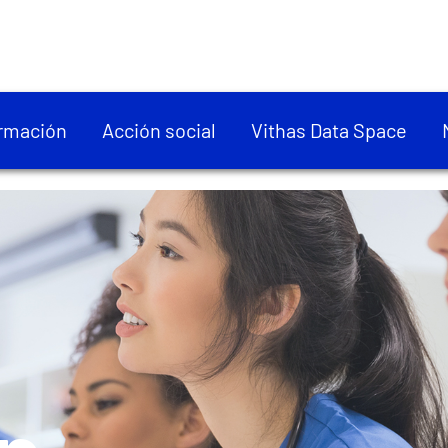
rmación
Acción social
Vithas Data Space